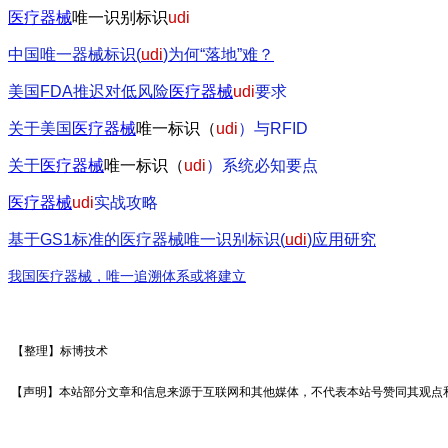
医疗器械
唯一识别标识
udi
中国唯一器械标识(
udi
)
为何“落地”难？
美国FDA
推迟对低风险
医疗器械
udi
要求
关于美国
医疗器械
唯一标识（
udi
）与RFID
关于
医疗器械
唯一标识（
udi
）系统必知要点
医疗器械
udi
实战攻略
基于GS1
标准的医疗器械唯一识别标识(
udi
)
应用研究
我国医疗器械，唯一追溯体系或将建立
【整理
】标博技术
【声明】本站部分文章和信息来源于互联网和其他媒体，不代表本站号赞同其观点