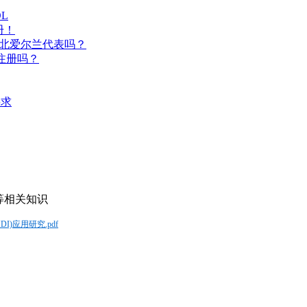
L
册！
要北爱尔兰代表吗？
A注册吗？
要求
等相关知识
)应用研究.pdf