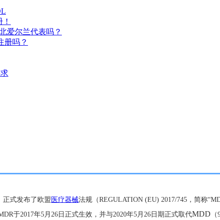
L
册！
要北爱尔兰代表吗？
A注册吗？
要求
Union）正式发布了欧盟
医疗器械
法规（REGULATION (EU) 2017/745，简称“M
MDD
求，MDR于2017年5月26日正式生效，并与2020年5月26日期正式取代
（9