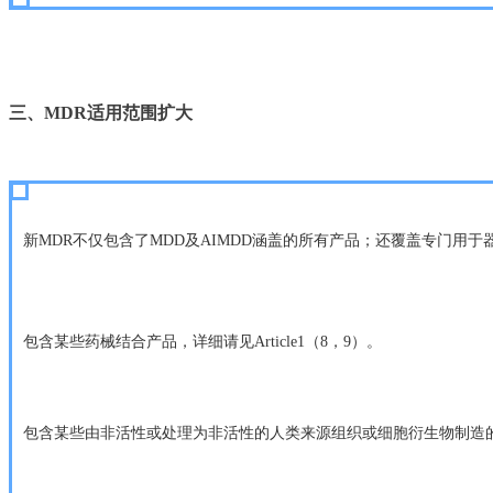
三、
MDR
适用范围扩大
新MDR不仅包含了MDD及AIMDD涵盖的所有产品；还覆盖专门用
包含某些药械结合产品，详细请见
Article1
（
8
，
9
）。
包含某些由非活性或处理为非活性的人类来源组织或细胞衍生物制造