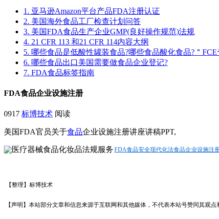
1. 亚马逊Amazon平台产品FDA注册认证
2. 美国海外食品工厂检查计划问答
3. 美国FDA食品生产企业GMP(良好操作规范)法规
4. 21 CFR 113 和21 CFR 114内容大纲
5. 哪些食品是低酸性罐装食品?哪些食品酸化食品?＂FCE
6. 哪些食品出口美国需要做食品企业登记?
7. FDA食品标签指南
FDA食品企业设施注册
0917
标博技术
阅读
美国FDA官员关于
食品
企业设施注册讲座讲稿PPT,
FDA食品安全现代化法食品企业设施注册.
【整理
】标博技术
【声明】本站部分文章和信息来源于互联网和其他媒体，不代表本站号赞同其观点