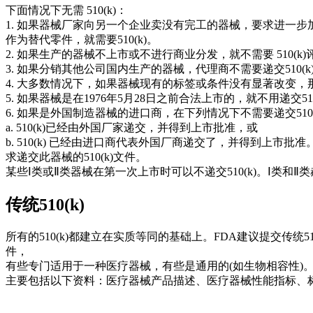
下面情况下无需 510(k)：
1. 如果器械厂家向另一个企业卖没有完工的器械，要求进一步
作为替代零件，就需要510(k)。
2. 如果生产的器械不上市或不进行商业分发，就不需要 510
3. 如果分销其他公司国内生产的器械，代理商不需要递交510(k)。代理
4. 大多数情况下，如果器械现有的标签或条件没有显著改变，那
5. 如果器械是在1976年5月28日之前合法上市的，就不用递交510
6. 如果是外国制造器械的进口商，在下列情况下不需要递交510(
a. 510(k)已经由外国厂家递交，并得到上市批准，或
b. 510(k) 已经由进口商代表外国厂商递交了，并得到上市
求递交此器械的510(k)文件。
某些Ⅰ类或Ⅱ类器械在第一次上市时可以不递交510(k)。Ⅰ类
传统510(k)
所有的510(k)都建立在实质等同的基础上。FDA建议提交传
件，
有些专门适用于一种医疗器械，有些是通用的(如生物相容性)
主要包括以下资料：医疗器械产品描述、医疗器械性能指标、标