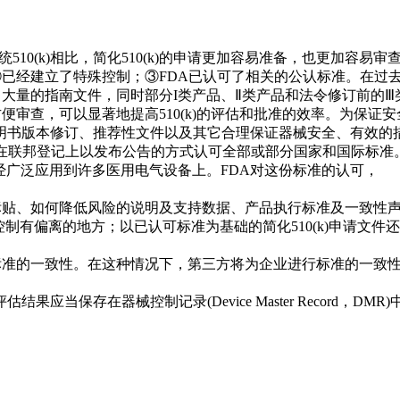
510(k)相比，简化510(k)的申请更加容易准备，也更加容易审
；②已经建立了特殊控制；③FDA已认可了相关的公认标准。在过
立了大量的指南文件，同时部分I类产品、Ⅱ类产品和法令修订前
也方便审查，可以显著地提高510(k)的评估和批准的效率。为保
明书版本修订、推荐性文件以及其它合理保证器械安全、有效的
权在联邦登记上以发布公告的方式认可全部或部分国家和国际标准
它已经广泛应用到许多医用电气设备上。FDA对这份标准的认可，
围、标贴、如何降低风险的说明及支持数据、产品执行标准及一致性
殊控制有偏离的地方；以已认可标准为基础的简化510(k)申请
可标准的一致性。在这种情况下，第三方将为企业进行标准的一致性评
结果应当保存在器械控制记录(Device Master Recor