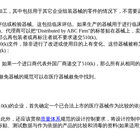
加工，其中包括用于其它企业组装器械的零件的情况下，不需要递
(k)评估或检验器械。这包括临床评估。如果生产的器械用于进行
商可以把“Distributed by ABC Firm”的标签贴在器械上
么再包装者或再标注者就不要求递交510(k)。
(k)文件，除非进行了改进或使用目的上有变化。这些器械被称为“gran
k)：
批准。如果一个进口商代表外国厂商递交了510(k)，那么所有从相同
和Ⅱ类赦免器械的规范可以在医疗器械赦免中找到。
统510(k)的企业，首先确定一个已合法上市的医疗器械作为比较
。此外，还应该贯彻
质量体系
规范的设计控制要求，将设计控制中所形
贴、测试数据与作为依据的产品的比较和消毒的资料(如果适用