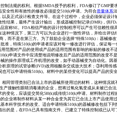
品设计控制法规的权利。根据SMDA授予的权利，FDA修订了G
全性和有效性的修改必须提交510(k)申请。为符合
质量体系
，以及正式设计检查文件等。在这个过程中，企业必须保证设计
性结果，最终产生设计输出，形成器械控制记录(DMR)，供FD
后的产品宣称SE。FDA相信严格的设计控制程序可以产生可信赖性
在这种情况下，第三方可以为企业进行一致性评估，并给出评估
，而不是在第三方。为了鼓励企业选择“特殊510(k)：器械修
通过批准，特殊510(k)的申请者应该对每一修改进行评估，保
用范围对产品的使用或产品的适用范围有影响的标贴的修改不适合申请特
10(k)申请文件中应清楚地说明修改后产品的适用范围的改变
括器械的操作原理或工作机理的改变，如手动器械变为自动化。因基本
析原理的试管诊断(IVD)改用核酸杂交或放大技术；③利用传
况也可以申请特殊510(k)。材料中的某些变化可以提高产品的
相同管理类别已合法上市的器械所使用过的材料，这种情况就不适
，例如生产接触性眼睛消毒液的企业，想将过氧化氢变成从未被已
变化，应该提交简化5l0(k)或传统510(k)申请。材料制作
入物的企业将制作材料从某一种合金变为其它已合法上市产品使用过的
器械基本科学技术的改变。适合申请特殊510(k)的器械修改包括
指出的是，在FDA已具有指南文件、已建立了特殊控制或已认可