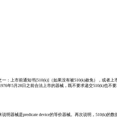
上市前通知书[510(k)]（如果没有被510(k)赦免），或者上
976年5月28日之前合法上市的器械，既不要求递交510(k)也不
edicate device的等价器械。再次说明，510(k)的数据是