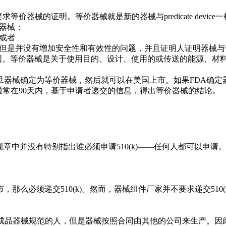
等价器械的证明。等价器械就是新的器械与predicate device
价器械：
；或者
的技术性能，但是并没有增加安全性和有效性的问题，并且证明人证明器
es必须完全相同。等价器械是关于使用目的、设计、使用的或传送的能
器械确定为等价器械，然后就可以在美国上市。如果FDA确定器械
通常在90天内，基于申请者递交的信息，得出等价器械的结论。
的510(k)规章中并没有特别指出谁必须申请510(k)——任何人
那么必须递交510(k)。然而，器械组件厂家并不要求递交510
。
品器械规范的人，但是器械按照合同由其他的公司来生产。因此，