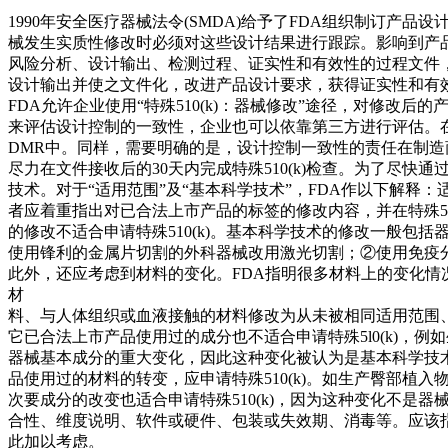
1990年安全医疗器械法令(SMDA)给予了FDA组织制订产
械发生实质性修改时必须对这些设计结果进行跟踪。影响到产品安
风险分析、设计输出、检测过程、证实性和有效性的过程文件
设计输出并使之文件化，改进产品设计要求，获得证实性和有效
FDA允许企业使用“特殊510(k)：器械修改”途径，对修改
来评估设计控制的一致性，企业也可以依靠第三方进行评估。
DMR中。同样，需要明确的是，设计控制一致性的责任在制造商
尽力在文件接收后的30天内完成特殊510(k)检查。为了尽快
技术。对于“适用范围”及“基本科学技术”，FDA作以下解释：适
者应着重指出对已合法上市产品的标签的修改内容，并在特殊5
的修改不适合申请特殊510(k)。基本科学技术的修改一般包
使用锋利的金属片切割的外科器械改用激光切割；②使用免疫分
此外，还应考虑到材料的变化。FDA指明很多材料上的变化情
材
料、与人体组织或血液接触的材料修改为从未被相同适用范围、
它已合法上市产品使用过的成分也不适合申请特殊5l0(k)
器械基本成分的重大变化，因此这种变化被认为是基本科学技术的
品使用过的材料的转变，应申请特殊510(k)。如生产臀部植
次要成分的改变也适合申请特殊510(k)，因为这种变化不是
合性、维度说明、软件或硬件、包装或失效期、消毒等。应该
此加以考虑。