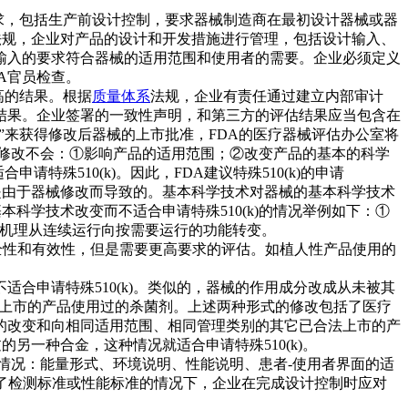
MP要求，包括生产前设计控制，要求器械制造商在最初设计器械或器
法规，企业对产品的设计和开发措施进行管理，包括设计输入、
输入的要求符合器械的适用范围和使用者的需要。企业必须定义
A官员检查。
很高的结果。根据
质量体系
法规，企业有责任通过建立内部审计
结果。企业签署的一致性声明，和第三方的评估结果应当包含在
改”来获得修改后器械的上市批准，FDA的医疗器械评估办公室将
证每一修改不会：①影响产品的适用范围；②改变产品的基本的科学
殊510(k)。因此，FDA建议特殊510(k)的申请
不是由于器械修改而导致的。基本科学技术对器械的基本科学技术
科学技术改变而不适合申请特殊510(k)的情况举例如下：①
感机理从连续运行向按需要运行的功能转变。
安全性和有效性，但是需要更高要求的评估。如植人性产品使用的
合申请特殊510(k)。类似的，器械的作用成分改成从未被其
合法上市的产品使用过的杀菌剂。上述两种形式的修改包括了医疗
过程的改变和向相同适用范围、相同管理类别的其它已合法上市的产
另一种合金，这种情况就适合申请特殊510(k)。
下列情况：能量形式、环境说明、性能说明、患者-使用者界面的适
了检测标准或性能标准的情况下，企业在完成设计控制时应对