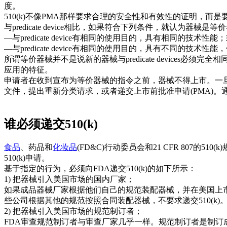
度。
510(k)不像PMA那样要求合理的安全性和有效性的证明，而是要求
与predicate device相比，如果符合下列条件，就认为器械是等
—与predicate device有相同的使用目的，具有相同的技术性能
—与predicate device有相同的使用目的，具有不同
所谓等价器械并不是说新的器械与predicate devic
应用的特征。
申请者在收到宣布为等价器械的指令之前，器械不得上市。一旦
文件，提出重新分类请求，或者递交上市前批准申请(PMA)。
谁必须递交510(k)
食品
、药品和
化妆品
(FD&C)行动委员会和21 CFR 807
510(k)申请。
基于指定的行为，必须向FDA递交510(k)的如下所示：
1) 把器械引入美国市场的国内厂家；
如果成品器械厂家根据他们自己的规范装配器械，并在美国上市，
些公司根据其他的规范按照合同装配器械，不要求递交510(k)
2) 把器械引入美国市场的规范制订者；
FDA审查规范制订者与审查厂家几乎一样。规范制订者是制订成