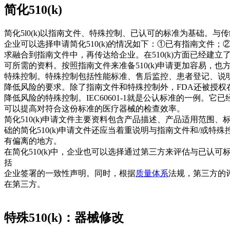
简化510(k)
简化5l0(k)以指南文件、特殊控制、已认可的标准为基础。与传统
企业可以选择申请简化510(k)的情况如下：①已有指南文件
求融合到指南文件中，再传达给企业。在510(k)方面已经建
可所需的资料。按照指南文件来准备510(k)申请更加容易，
特殊控制。特殊控制包括性能标准、售后监控、患者登记、说
降低风险的要求。除了指南文件和特殊控制外，FDA还被授
降低风险的特殊控制。IEC60601-1就是公认标准的一例。
可以提高对符合这份标准的医疗器械的检查效率。
简化510(k)申请文件主要资料包含产品描述、产品适用范
础的简化510(k)申请文件还应当着重说明与指南文件和/或特
有偏离的地方。
在简化510(k)中，企业也可以选择通过第三方来评估与已认
括
企业签署的一致性声明。同时，根据
质量体系
法规，第三方的评估
在第三方。
特殊510(k)：器械修改