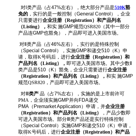
对
Ⅰ
类产品（占
47%
左右），
绝大部分产品是
510K
豁
免的
，实行的是一般控制（
General Control
），企业
只需要进行
企业注册（
Registration）和产品列名
（Listing），
和实 施
GMP
规范QSR820（其中一部分
产品连
GMP
也豁免），产品即可进入美国市场。
对
Ⅱ
类产品（占
46%
左右），实行的是特殊控制
（
Special Control
），实施
GMP
和递交
510
（
K
）申
请，取得K号码后，进行
企业注册（
Registration）和
产品列名（Listing）
，
即可进入美国市场。其中
少数
Ⅱ
类产品是
510
（
K
）豁免，
企业只需要进行
企业注册
（
Registration）和产品列名（Listing），
和实 施
GMP
规范QSR820，
产品即可进入美国市场。
对
Ⅲ
类产
品（占
7%
左右），实施的是上市前许可
PMA，企业须实施
GMP
并向
FDA
递交
PMA
（
Premarket Application
）申请，并
企业注册
（
Registration）和产品列名（Listing）
，产品少数
即
可进入美国市场
。
部分
Ⅲ
类产品还是实行
特殊控制
（
Special Control
）
实施
GMP
和递交
510
（
K
）申请，
取得K号码后，进行
企业注册（
Registration）和产品