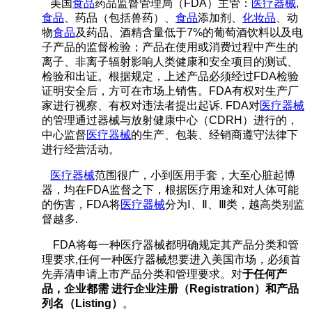
美国
食品
药品监督管理局（
FDA
）主管：
医疗器械
,
食品
、药品（包括兽药）、
食品
添加剂、
化妆品
、动
物
食品
及药品、酒精含量低于
7%
的葡萄酒饮料以及电
子产品的监督检验；产品在使用或消费过程中产生的
离子、非离子辐射影响人类健康和安全项目的测试、
检验和出证。根据规定，上述产品必须经过
FDA
检验
证明安全后，方可在市场上销售。
FDA
有权对生产厂
家进行视察、有权对违法者提出起诉
.
FDA
对
医疗器械
的管理通过器械与放射健康中心（
CDRH
）进行的，
中心监督
医疗器械
的生产、包装、经销商遵守法律下
进行经营活动。
医疗器械
范围很广，小到医用手套，大至心脏起博
器，均在
FDA
监督之下，根据医疗用途和对人体可能
的伤害，
FDA
将
医疗器械
分为
Ⅰ
、
Ⅱ
、
Ⅲ
类，越高类别监
督越多.
FDA
将每一种医疗器械都明确规定其产品分类和管
理要求
,
任何一种医疗器械想要进入美国市场，必须首
先弄清申请上市产品分类和管理要求。对
于任何产
品，企业都需 进行企业注册（
Registration
）和产品
列名（
Listing
）
。