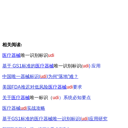
相关阅读
:
医疗器械
唯一识别标识
udi
基于 GS1
标准的
医疗器械
唯一识别标识(
udi
)
应用
中国唯一器械标识(
udi
)
为何“落地”难？
美国FDA
推迟对低风险
医疗器械
udi
要求
关于
医疗器械
唯一标识（
udi
）系统必知要点
医疗器械
udi
实战攻略
基于GS1
标准的医疗器械唯一识别标识(
udi
)
应用研究